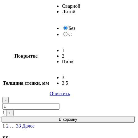
Сварной
Литой
Без
С
1
Покрытие
2
Цинк
3
Толщина стенки, мм
3.5
Очистить
-
1
+
В корзину
Пагинация
1
2
…
33
Далее
записей